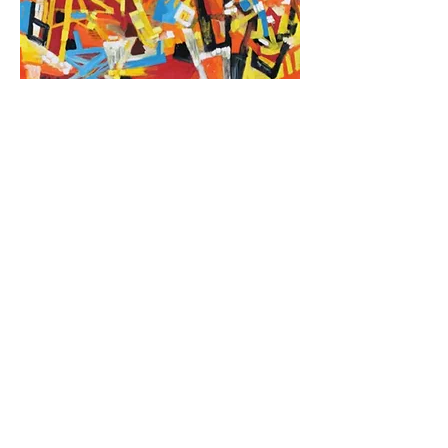
Pour toute prise de contact avec les
ayants droit de l'artiste pour
d'éventuelles acquisitions :
Nicolas Martin de Barry
4B place Choiseul
37100 Tours / France
E-mail : nicolasmdb@gmail.com
Tel : +33 6 05 28 40 21